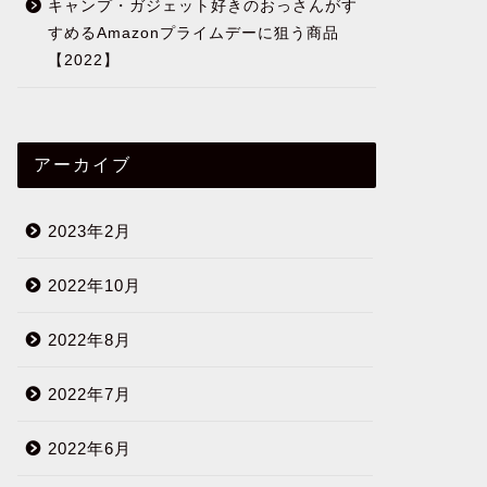
つ
キャンプ・ガジェット好きのおっさんがす
すめるAmazonプライムデーに狙う商品
2021-06-12
【2022】
くらしに役立つ
くらしに役立つ
アーカイブ
2023年2月
2022年10月
【会員登録から支払いまで】安い海
【wit
2022年8月
外サイトGshopperの口コミが少な
ジェットオ
いから購入してみた
を安く買
2022年7月
2021-04-02
2022年6月