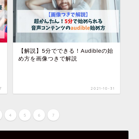
【解説】5分でできる！Audibleの始
め方を画像つきで解説
7
2021-10-31
4
5
6
7