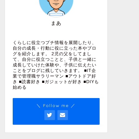
くらしに役立つ
くらしに役立つ
まあ
くらしに役立つプチ情報を展開したり、
自分の成長・行動に役に立った本やブロ
グを紹介します。 2児の父をしてまし
て、自分に役立つことと、子供と一緒に
【説明書付きで解説】ドコモ光解約
キャンプ
成長していけた体験や、子供に伝えたい
ことをブログに残していきます。 ■IT企
で返却物にある「GE-PON<>A
んがすす
業で管理職サラリーマン ■アウトドア好
SFP-ONU<1>S」ってなにものか？
に狙う商
き ■読書好き ■ガジェットが好き ■DIYも
始める
2023-02-04
＼ Follow me ／
くらしに役立つ
くらしに役立つ