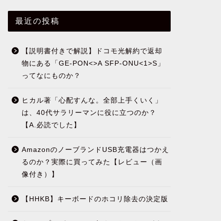
【動画あり】100均のシリコンスプ
【HHK
最近の投稿
レーをヘッドライト曇り取りに使っ
つ買い揃
てみた【ゆるDIY】
みた
【説明書付きで解説】ドコモ光解約で返却
2021-08-30
物にある「GE-PON<>A SFP-ONU<1>S」
ってなにものか？
IT・プログラム
IT・プログラム
ヒカル著「心配すんな。全部上手くいく」
は、40代サラリーマンに役に立つのか？
【A.必読でした】
AmazonのノーブランドUSB充電器はつかえ
るのか？実際に買ってみた【レビュー（画
像付き）】
HHKB買うなら無理せずJPした方が
【HHKB
良い！USは後悔している人多
ットだら
【HHKB】キーボードのホコリ除去の決定版
数？！
った。買