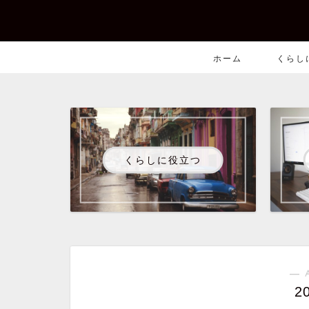
ホーム
くらし
くらしに役立つ
― 
2