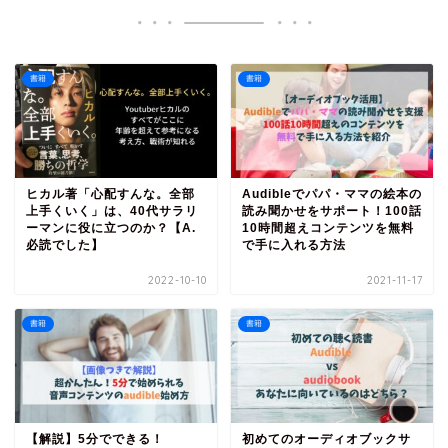
書籍
書籍
ヒカル著「心配すんな。全部
Audibleでパパ・ママの絵本の
上手くいく」は、40代サラリ
読み聞かせをサポート！100話
ーマンに役に立つのか？【A.
10時間超えコンテンツを無料
必読でした】
で手に入れる方法
2022-10-10
2021-11-17
書籍
書籍
【解説】5分でできる！
初めてのオーディオブックサ