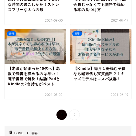
な時間の過ごしかた！ストレ
会員じゃなくても無料で読め
スフリーな３つの形
る本の見つけ方
2021-09-30
2021-07-17
書籍
書籍
【老眼が始まった40代へ】老
【Kindle】毎月１冊読む子供
眼で読書を諦めるのは早い！
なら端末代も実質無料？！キ
電子書籍で解決！結論iPadと
ッズモデルはコスパ抜群！
Kindleの2台持ちがベスト
2021-07-02
2021-06-19
1
2
HOME
書籍