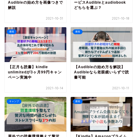
Audibleの始め方を画像つきで
ービスAudibleとaudiobook
解説
どちらを選ぶ？
2021-10-31
2021-10-18
書籍
書籍
【正月も読書】kindle
【Audibleの始め方を解説】
unlimitedが3ヶ月99円キャン
Audibleなら老眼鏡いらずで読
ペーン実施中
書可能
2021-10-14
2021-10-11
キャンプ
書籍
屋外での読書環境整えて贅沢
【Kindle】Amazonプライム