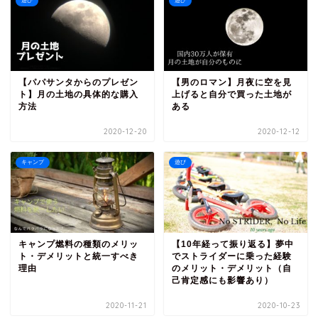
遊び
遊び
【パパサンタからのプレゼン
【男のロマン】月夜に空を見
ト】月の土地の具体的な購入
上げると自分で買った土地が
方法
ある
2020-12-20
2020-12-12
キャンプ
遊び
キャンプ燃料の種類のメリッ
【10年経って振り返る】夢中
ト・デメリットと統一すべき
でストライダーに乗った経験
理由
のメリット・デメリット（自
己肯定感にも影響あり）
2020-11-21
2020-10-23