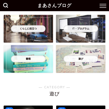
まあさんブログ
くらしに役立つ
IT・プログラム
書籍
遊び
― CATEGORY ―
遊び