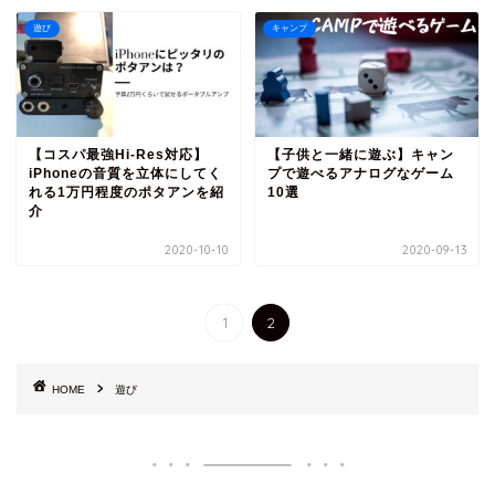
遊び
キャンプ
【コスパ最強Hi-Res対応】
【子供と一緒に遊ぶ】キャン
iPhoneの音質を立体にしてく
プで遊べるアナログなゲーム
れる1万円程度のポタアンを紹
10選
介
2020-10-10
2020-09-13
1
2
HOME
遊び