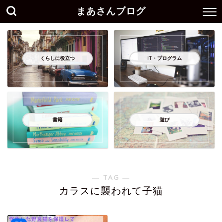
まあさんブログ
くらしに役立つ
IT・プログラム
書籍
遊び
― TAG ―
カラスに襲われて子猫