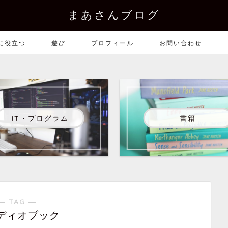
まあさんブログ
に役立つ
遊び
プロフィール
お問い合わせ
IT・プログラム
書籍
― TAG ―
ディオブック